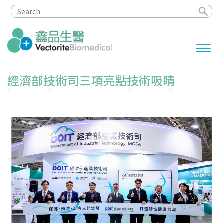
經濟部技術司三項亮點技術吸睛