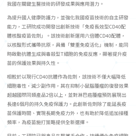
我國在關鍵生醫技術的研發成果與應用潛力。
為提升國人健康防護力，並強化我國疫苗技術的自主研發
能力，工研院成功開發出創新技術「免疫長效型CD40配
體核酸疫苗佐劑」。該技術創新運用六倍體CD40配體，
以核酸形式攜帶抗原，具備「雙重免疫活化」機制，能同
時啟動抗體生成與毒殺型T細胞的免疫反應，顯著提升疫
苗的保護效果與持久性。
相較於以現行CD40抗體作為佐劑，該技術不僅大幅降低
細胞毒性，減少副作用，其在抑制小鼠腦腫瘤的復發效果
超越國際同類產品2倍以上，並對淋巴癌腫瘤預防展現出
長達6個月的持久免疫保護力。此創新佐劑除了能延長疫
苗保護時間、實現長期免疫力外，也有助於降低追加接種
頻率，為疫苗施打策略提供全新選擇。
目前，工研院已與鑫品生醫攜手合作，持續優化免疫細胞