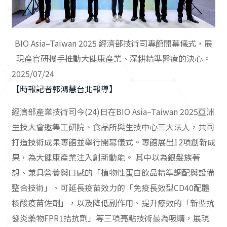
BIO Asia–Taiwan 2025 經濟部技術司專館開幕儀式，展
現產官研攜手推動大健康產業、深耕精準醫療的決心。
2025/07/24
【時報記者郭鴻慧台北報導】
經濟部產業技術司今(24)日在BIO Asia–Taiwan 2025亞洲
生技大會邀集工研院、食品所與生技中心三大法人，共同
打造技術成果專館並舉行開幕儀式。專館展出12項創新成
果，為大健康產業注入創新動能。 其中以為銀髮族著
想、兼具營養與口感的「植物性蛋白飲品精準調配與設備
整合技術」、可延長疫苗效力的「免疫長效型CD40配體
核酸疫苗佐劑」，以及降低副作用、提升療效的「新型抗
發炎藥物FPR1拮抗劑」等三項亮點技術最為吸睛，展現