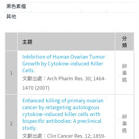
黑色素瘤
其他
分
主題
類
Inhibition of Human Ovarian Tumor
Growth by Cytokine-induced Killer
卵
Cells.
1
巢
文獻出處：Arch Pharm Res. 30; 1464-
癌
1470 (2007)
Enhanced killing of primary ovarian
cancer by retargeting autologous
cytokine-induced killer cells with
卵
bispecific antibodies: A preclinical
2
巢
study.
癌
文獻出處：Clin Cancer Res. 12; 1859-